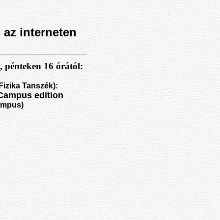
az interneten
, pénteken 16 órától:
Fizika Tanszék):
e Campus edition
ampus)