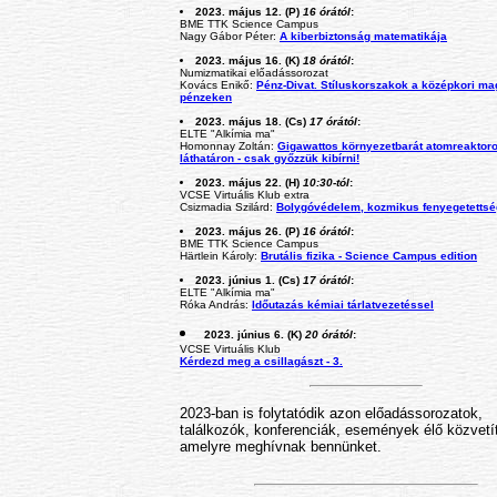
2023. május 12. (P)
16 órától
:
BME TTK Science Campus
Nagy Gábor Péter:
A kiberbiztonság matematikája
2023. május 16. (K)
18 órától
:
Numizmatikai előadássorozat
Kovács Enikő:
Pénz-Divat. Stíluskorszakok a középkori ma
pénzeken
2023. május 18. (Cs)
17 órától
:
ELTE "Alkímia ma"
Homonnay Zoltán:
Gigawattos környezetbarát atomreaktor
láthatáron - csak győzzük kibírni!
2023. május 22. (H)
10:30-tól
:
VCSE Virtuális Klub extra
Csizmadia Szilárd:
Bolygóvédelem, kozmikus fenyegetetts
2023. május 26. (P)
16 órától
:
BME TTK Science Campus
Härtlein Károly:
Brutális fizika - Science Campus edition
2023. június 1. (Cs)
17 órától
:
ELTE "Alkímia ma"
Róka András:
Időutazás kémiai tárlatvezetéssel
2023. június 6. (K)
20 órától
:
VCSE Virtuális Klub
Kérdezd meg a csillagászt - 3.
2023-ban is folytatódik azon előadássorozatok,
találkozók, konferenciák, események élő közvetí
amelyre meghívnak bennünket.