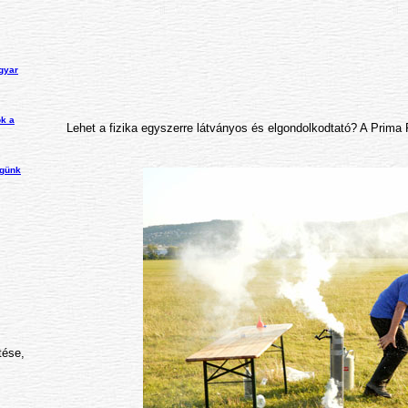
gyar
ok a
Lehet a fizika egyszerre látványos és elgondolkodtató? A Prima Pr
égünk
tése,