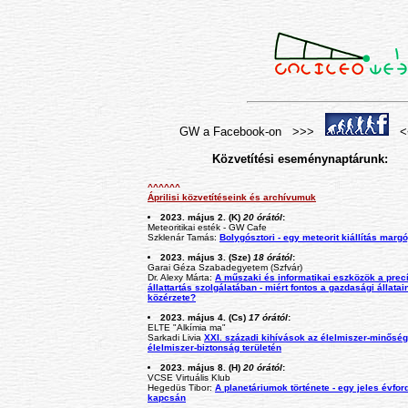
GW a Facebook-on >>>
<
Közvetítési eseménynaptárunk:
^^^^^^
Áprilisi közvetítéseink és archívumuk
2023. május 2. (K)
20 órától
:
Meteoritikai esték - GW Cafe
Szklenár Tamás:
Bolygósztori - egy meteorit kiállítás margó
2023. május 3. (Sze)
18 órától
:
Garai Géza Szabadegyetem (Szfvár)
Dr. Alexy Márta:
A műszaki és informatikai eszközök a prec
állattartás szolgálatában - miért fontos a gazdasági állatai
közérzete?
2023. május 4. (Cs)
17 órától
:
ELTE "Alkímia ma"
Sarkadi Livia
XXI. századi kihívások az élelmiszer-minőség
élelmiszer-biztonság területén
2023. május 8. (H)
20 órától
:
VCSE Virtuális Klub
Hegedüs Tibor:
A planetáriumok története - egy jeles évfor
kapcsán