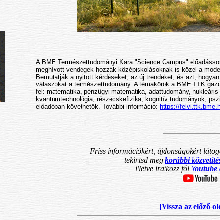
A BME Természettudományi Kara "Science Campus" előadássor
meghívott vendégek hozzák középiskolásoknak is közel a mod
Bemutatják a nyitott kérdéseket, az új trendeket, és azt, hogyan
válaszokat a természettudomány. A témakörök a BME TTK gazdag
fel: matematika, pénzügyi matematika, adattudomány, nukleáris 
kvantumtechnológia, részecskefizika, kognitív tudományok, ps
előadóban követhetők. További információ:
https://felvi.ttk.bm
Friss információkért, újdonságokért látog
tekintsd meg
korábbi közvetít
illetve iratkozz föl
Youtube 
[Vissza az előző ol