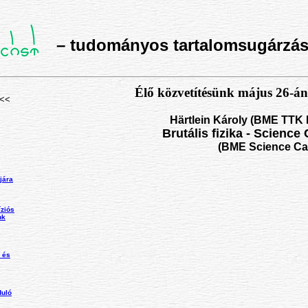
– tudományos tartalomsugárzás 
Élő közvetítésünk május 26-án
<<
Härtlein Károly (BME TTK 
Brutális fizika - Scienc
(BME Science C
jára
íziós
nk
 és
duló