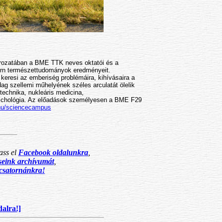
ozatában a BME TTK neves oktatói és a
ern természettudományok eredményeit.
 keresi az emberiség problémáira, kihívásaira a
 szellemi műhelyének széles arculatát ölelik
technika, nukleáris medicina,
zichológia. Az előadások személyesen a BME F29
e.hu/sciencecampus
ass el
Facebook oldalunkra
,
éseink archívumát
,
csatornánkra!
dalra!]