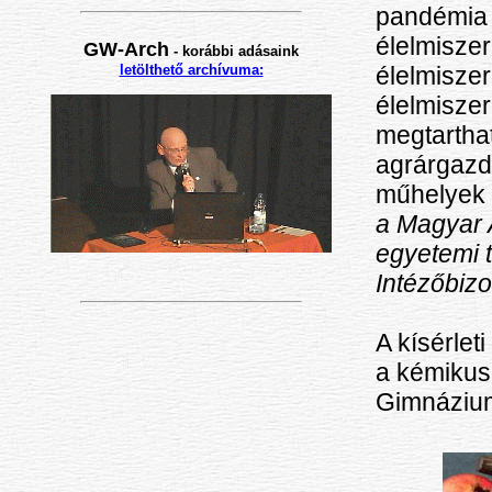
pandémia 
élelmiszer
GW-Arch
-
korábbi adásaink
élelmisze
letölthető archívuma:
élelmiszer
megtartha
agrárgazd
műhelyek 
a Magyar 
egyetemi 
Intézőbiz
A kísérlet
a kémikus
Gimnázium