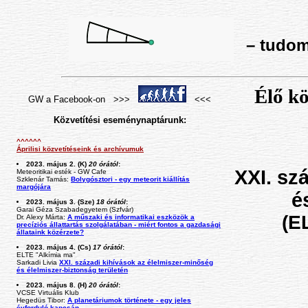
– tudomá
Élő kö
GW a Facebook-on >>>
<<<
Közvetítési eseménynaptárunk:
^^^^^^
Áprilisi közvetítéseink és archívumuk
2023. május 2. (K)
20 órától
:
XXI. sz
Meteoritikai esték - GW Cafe
Szklenár Tamás:
Bolygósztori - egy meteorit kiállítás
margójára
é
2023. május 3. (Sze)
18 órától
:
Garai Géza Szabadegyetem (Szfvár)
(E
Dr. Alexy Márta:
A műszaki és informatikai eszközök a
precíziós állattartás szolgálatában - miért fontos a gazdasági
állataink közérzete?
2023. május 4. (Cs)
17 órától
:
ELTE "Alkímia ma"
Sarkadi Livia
XXI. századi kihívások az élelmiszer-minőség
és élelmiszer-biztonság területén
2023. május 8. (H)
20 órától
:
VCSE Virtuális Klub
Hegedüs Tibor:
A planetáriumok története - egy jeles
évforduló kapcsán