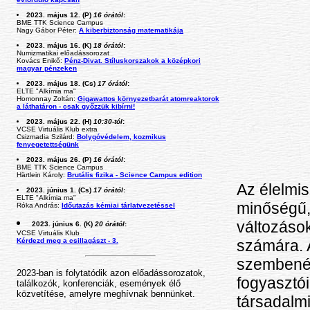
2023. május 12. (P)
16 órától
:
BME TTK Science Campus
Nagy Gábor Péter:
A kiberbiztonság matematikája
2023. május 16. (K)
18 órától
:
Numizmatikai előadássorozat
Kovács Enikő:
Pénz-Divat. Stíluskorszakok a középkori
magyar pénzeken
2023. május 18. (Cs)
17 órától
:
ELTE "Alkímia ma"
Homonnay Zoltán:
Gigawattos környezetbarát atomreaktorok
a láthatáron - csak győzzük kibírni!
2023. május 22. (H)
10:30-tól
:
VCSE Virtuális Klub extra
Csizmadia Szilárd:
Bolygóvédelem, kozmikus
fenyegetettségünk
2023. május 26. (P)
16 órától
:
BME TTK Science Campus
Härtlein Károly:
Brutális fizika - Science Campus edition
Az élelmi
2023. június 1. (Cs)
17 órától
:
ELTE "Alkímia ma"
minőségű, 
Róka András:
Időutazás kémiai tárlatvezetéssel
változások
2023. június 6. (K)
20 órától
:
VCSE Virtuális Klub
számára. A
Kérdezd meg a csillagászt - 3.
szembenéz
2023-ban is folytatódik azon előadássorozatok,
fogyasztói
találkozók, konferenciák, események élő
közvetítése, amelyre meghívnak bennünket.
társadalmi