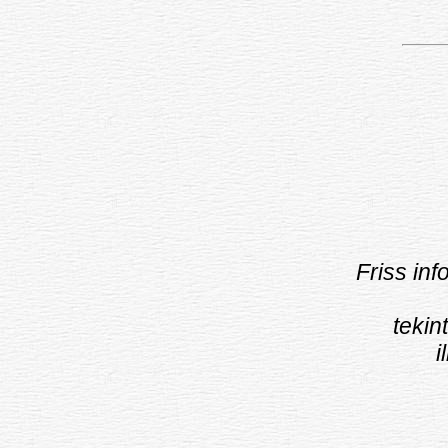
Friss in
teki
i