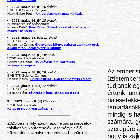
2023. május 12. (P)
16 órától
:
BME TTK Science Campus
Nagy Gábor Péter:
A kiberbiztonság matematikája
2023. május 16. (K)
18 órától
:
Numizmatikai előadássorozat
Kovács Enikő:
Pénz-Divat. Stíluskorszakok a középkori
magyar pénzeken
2023. május 18. (Cs)
17 órától
:
ELTE "Alkímia ma"
Homonnay Zoltán:
Gigawattos környezetbarát atomreaktorok
a láthatáron - csak győzzük kibírni!
2023. május 22. (H)
10:30-tól
:
VCSE Virtuális Klub extra
Csizmadia Szilárd:
Bolygóvédelem, kozmikus
fenyegetettségünk
Az emberisé
2023. május 26. (P)
16 órától
:
BME TTK Science Campus
üzletembere
Härtlein Károly:
Brutális fizika - Science Campus edition
tudjanak eg
2023. június 1. (Cs)
17 órától
:
ELTE "Alkímia ma"
értünk, ami
Róka András:
Időutazás kémiai tárlatvezetéssel
balesetekke
2023. június 6. (K)
20 órától
:
VCSE Virtuális Klub
támadásokk
Kérdezd meg a csillagászt - 3.
mindig is h
számára, go
2023-ban is folytatódik azon előadássorozatok,
szerepére 
találkozók, konferenciák, események élő
közvetítése, amelyre meghívnak bennünket.
hogy is zaj