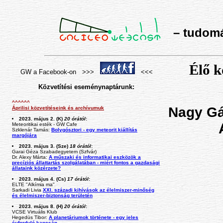
– tudomán
Élő k
GW a Facebook-on >>>
<<<
Közvetítési eseménynaptárunk:
^^^^^^
Nagy Gá
Áprilisi közvetítéseink és archívumuk
2023. május 2. (K)
20 órától
:
Meteoritikai esték - GW Cafe
Szklenár Tamás:
Bolygósztori - egy meteorit kiállítás
margójára
2023. május 3. (Sze)
18 órától
:
Garai Géza Szabadegyetem (Szfvár)
Dr. Alexy Márta:
A műszaki és informatikai eszközök a
precíziós állattartás szolgálatában - miért fontos a gazdasági
állataink közérzete?
2023. május 4. (Cs)
17 órától
:
ELTE "Alkímia ma"
Sarkadi Livia
XXI. századi kihívások az élelmiszer-minőség
és élelmiszer-biztonság területén
2023. május 8. (H)
20 órától
:
VCSE Virtuális Klub
Hegedüs Tibor:
A planetáriumok története - egy jeles
évforduló kapcsán