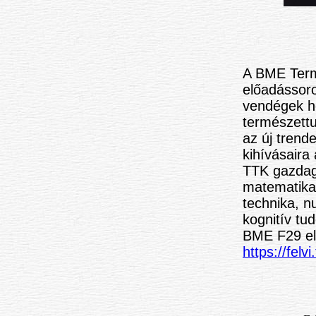
A BME Term
előadássor
vendégek h
természettu
az új trend
kihívásair
TTK gazdag 
matematika
technika, n
kognitív tu
BME F29 el
https://fel