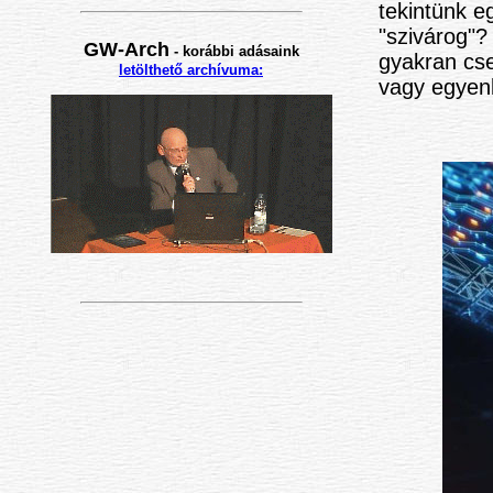
tekintünk e
"szivárog"?
GW-Arch
-
korábbi adásaink
gyakran cse
letölthető archívuma:
vagy egyen