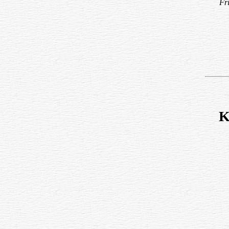
Fri
K