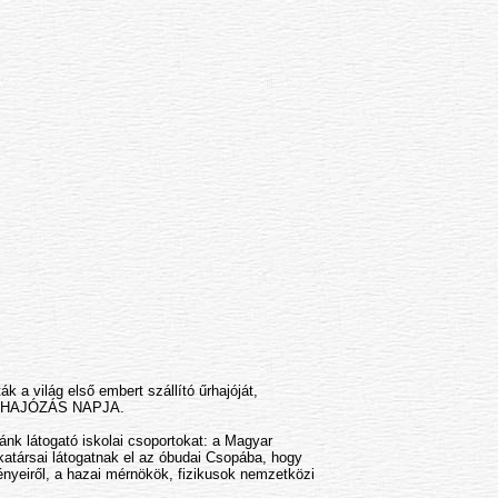
ák a világ első embert szállító űrhajóját,
Z ŰRHAJÓZÁS NAPJA.
ánk látogató iskolai csoportokat: a Magyar
társai látogatnak el az óbudai Csopába, hogy
ényeiről, a hazai mérnökök, fizikusok nemzetközi