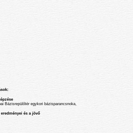
ások:
képzése
ai Bázisrepülőtér egykori bázisparancsnoka,
 eredményei és a jövő