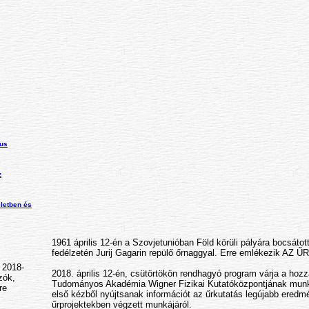
mus
z
letben és
1961 április 12-én a Szovjetunióban Föld körüli pályára bocsátott
fedélzetén Jurij Gagarin repülő őrnaggyal. Erre emlékezik A
 2018-
2018. április 12-én, csütörtökön rendhagyó program várja a hozz
zók,
Tudományos Akadémia Wigner Fizikai Kutatóközpontjának munka
re
első kézből nyújtsanak információt az űrkutatás legújabb eredm
űrprojektekben végzett munkájáról.