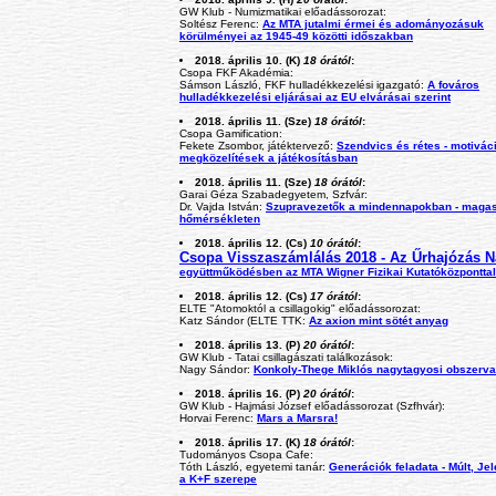
GW Klub - Numizmatikai előadássorozat:
Soltész Ferenc:
Az MTA jutalmi érmei és adományozásuk
körülményei az 1945-49 közötti időszakban
2018. április 10. (K)
18 órától
:
Csopa FKF Akadémia:
Sámson László, FKF hulladékkezelési igazgató:
A fováros
hulladékkezelési eljárásai az EU elvárásai szerint
2018. április 11. (Sze)
18 órától
:
Csopa Gamification:
Fekete Zsombor, játéktervező:
Szendvics és rétes - motivác
megközelítések a játékosításban
2018. április 11. (Sze)
18 órától
:
Garai Géza Szabadegyetem, Szfvár:
Dr. Vajda István:
Szupravezetők a mindennapokban - maga
hőmérsékleten
2018. április 12. (Cs)
10 órától
:
Csopa Visszaszámlálás 2018 - Az Űrhajózás N
együttműködésben az MTA Wigner Fizikai Kutatóközponttal
2018. április 12. (Cs)
17 órától
:
ELTE "Atomoktól a csillagokig" előadássorozat:
Katz Sándor (ELTE TTK:
Az axion mint sötét anyag
2018. április 13. (P)
20 órától
:
GW Klub - Tatai csillagászati találkozások:
Nagy Sándor:
Konkoly-Thege Miklós nagytagyosi obszerva
2018. április 16. (P)
20 órától
:
GW Klub - Hajmási József előadássorozat (Szfhvár):
Horvai Ferenc:
Mars a Marsra!
2018. április 17. (K)
18 órától
:
Tudományos Csopa Cafe:
Tóth László, egyetemi tanár:
Generációk feladata - Múlt, Jel
a K+F szerepe