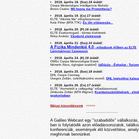
2018. április 18. (Sze)
18 órától
:
Csopa Mesterséges Intelligencia Muhely:
Botos Csaba:
Mit hozna ma Prometheus?
2018. április 19. (Cs)
17 órától
:
ELTE "Alkímia Ma" előadássorozat:
Kele Péter (MTA TTK):
És lőn világosság...
2018. április 20. (P)
16 órától
:
ELTE Észbontogató - kémiai kísérletek:
Róka András:
Vándorló elektronok
2018. április 21. (Szo)
10 órától
:
A Fizika Mindenkié 4.0
- előadások élőben az ELTE
Lágymányosi Campuson
2018. április 24. (K)
18 órától
:
OMSz Csopa Meteorológiai Estek:
Németh Ákos, éghajlati szakértő:
Időjárás - Éghajlat - Turiz
2018. április 25. (Sze)
18 órától
:
DHL Csopa Csomag:
Üveges Zoltán, üzletfejlesztési vezető:
DHL logisztikai kalau
2018. április 26. (Cs)
17 órától
:
ELTE "Atomoktól a csillagokig" előadássorozat:
Zimborás Zoltán (MTA Wigner):
Kvantumszámítógépek - elmé
gyakorlatban
Májusi közvetítéseink
>>>>>
A Galileo Webcast egy "szabadidős" vállalkozás,
ban is folytatódik azon előadássorozatok, találko
konferenciák, események élő közvetítése, amely
meghívnak bennünket.