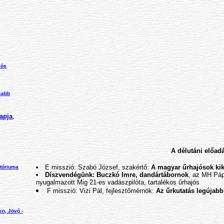
iós
sabb
apja
,
A délutáni előad
E misszió: Szabó József, szakértő:
A magyar űrhajósok ki
tóriuma
Díszvendégünk: Buczkó Imre, dandártábornok
, az MH Páp
nyugalmazott Mig 21-es vadászpilóta, tartalékos űrhajós
F misszió: Vizi Pál, fejlesztőmérnök:
Az űrkutatás legújabb
en, Jövő -