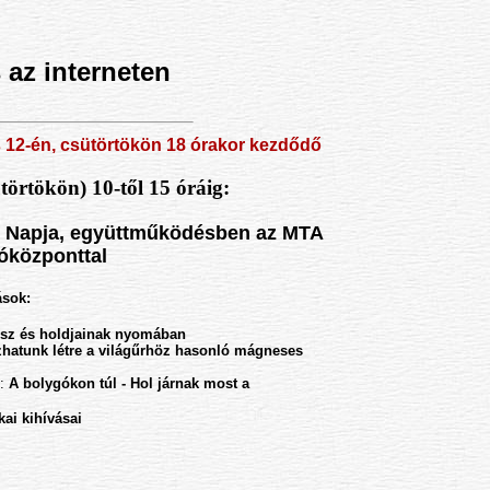
az interneten
n, csütörtökön 18 órakor kezdődő
ELTE Atomoktól a csillagok
ütörtökön) 10-től 15 óráig:
s Napja, együttműködésben az MTA
tóközponttal
ások:
usz és holdjainak nyomában
hatunk létre a világűrhöz hasonló mágneses
t:
A bolygókon túl - Hol járnak most a
kai kihívásai