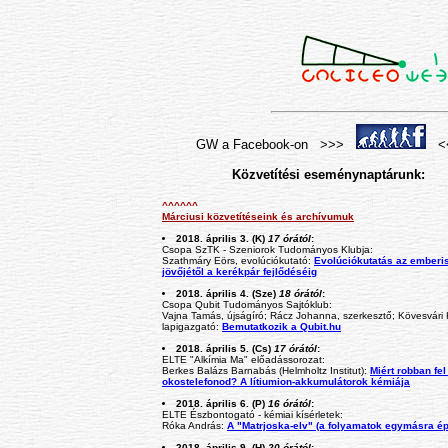
GW a Facebook-on >>>
<
Közvetítési eseménynaptárunk:
^^^^^^
Márciusi közvetítéseink és archívumuk
2018. április 3. (K)
17 órától
:
Csopa SzTK - Szeniorok Tudományos Klubja:
Szathmáry Eörs, evolúciókutató:
Evolúciókutatás az emberi
jövőjétől a kerékpár fejlődéséig
2018. április 4. (Sze)
18 órától
:
Csopa Qubit Tudományos Sajtóklub:
Vajna Tamás, újságíró; Rácz Johanna, szerkesztő; Kövesvári K
lapigazgató:
Bemutatkozik a Qubit.hu
2018. április 5. (Cs)
17 órától
:
ELTE "Alkímia Ma" előadássorozat:
Berkes Balázs Barnabás (Helmholtz Institut):
Miért robban fel
okostelefonod? A lítiumion-akkumulátorok kémiája
2018. április 6. (P)
16 órától
:
ELTE Észbontogató - kémiai kísérletek:
Róka András:
A "Matrjoska-elv" (a folyamatok egymásra é
2018. április 9. (H)
20 órától
: