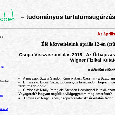
– tudományos tartalomsugárzás 
Az április 12-é
<<
Élő közvetítésünk április 12-én (cs
Csopa Visszaszámlálás 2018 - Az Űrhajózá
Wigner Fizikai Kuta
ség
A délelőtti előad
A misszió: Szalai Sándor, főmunkatárs:
Cassini - a Szaturn
risztián,
B misszió: Erdős Géza, tudományos tanácsadó:
Hogyan hoz
teret itt a földön?
C misszió: Király Péter, aki Stephen Hawkinggal is találkozot
Voyagerek? Hogyan segítik a világegyetem megismerését?
 az
D misszió: Nagy János, csoportvezető:
Az űrkutatás techni
pülése)