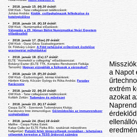
2018. január 15. (H)
20 órától
:
GW Klub - Tatai csillagászati találkozások:
Juhász András:
Ködök, csillaghalmazok felfedezése és
katalogizálása
2018. január 16. (K)
18 órától
:
GW Klub - Numizmatikai előadások:
Válogatás a 29. Hóman Bálint Numizmatikai Nyári Egyetem
előadásaiból
2018. január 17. (Sze)
20 órától
:
GW Klub - Garai Géza Szabadegyetem:
Dr. Földváry Lóránt:
A Föld nehézségi erőterének észlelése
gravimetriai műholdakkal
2018. január 18. (Cs)
17 órától
:
ELTE "Atomoktól a csillagokig" előadássorozat:
Missziók
Bokányi Eszter (ELTE TTK, Komplex Rendszerek Fizikája
Tanszék):
Hogyan vizsgálják a fizikusok a városokat?
a Napot é
2018. január 19. (P)
20 órától
:
GW Klub - Észbontogató, kémiai kísérletek:
űrtechno
Härtlein Károly, Kóczán György és Róka András:
Faraday
Karácsony
extrém kö
2018. január 22. (H)
20 órától
:
GW Klub - Tatai csillagászati találkozások:
azokat a
Kolláth Zoltán:
Tudomány és művészet
Naprends
2018. január 23. (K)
17 órától
:
Csopa SzTK - Szeniorok Tudományos Klubja:
Kacskovics Imre immunológus:
Génmódosítás az immunrendszer
érdeklőd
szolgálatában
ellenáll
2018. január 24. (Sze)
18 órától
:
Mafihe - Csopa Fizika Estek:
eredmény
Kalup Csilla (az ELTE Fizika BSc. szakának másodéves
hallgatója):
Pulzáló fehér törpecsillagok nyomában - lehetséges
célpontok keresése a TESS űrtávcső számára