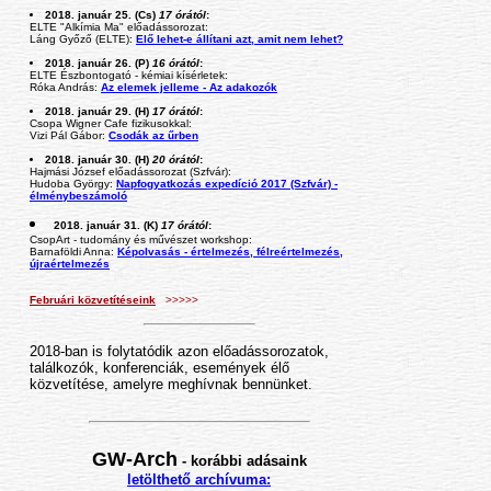
2018. január 25. (Cs)
17 órától
:
ELTE "Alkímia Ma" előadássorozat:
Láng Győző (ELTE):
Elő lehet-e állítani azt, amit nem lehet?
2018. január 26. (P)
16 órától
:
ELTE Észbontogató - kémiai kísérletek:
Róka András:
Az elemek jelleme - Az adakozók
2018. január 29. (H)
17 órától
:
Csopa Wigner Cafe fizikusokkal:
Vizi Pál Gábor:
Csodák az űrben
2018. január 30. (H)
20 órától
:
Hajmási József előadássorozat (Szfvár):
Hudoba György:
Napfogyatkozás expedíció 2017 (Szfvár) -
élménybeszámoló
2018. január 31. (K)
17 órától
:
CsopArt - tudomány és művészet workshop:
Barnaföldi Anna:
Képolvasás - értelmezés, félreértelmezés,
újraértelmezés
Februári közvetítéseink
>>>>>
2018-ban is folytatódik azon előadássorozatok,
találkozók, konferenciák, események élő
közvetítése, amelyre meghívnak bennünket.
GW-Arch
-
korábbi adásaink
letölthető archívuma: