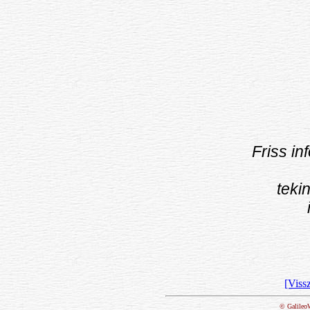
Friss in
teki
[Vissz
© GalileoW