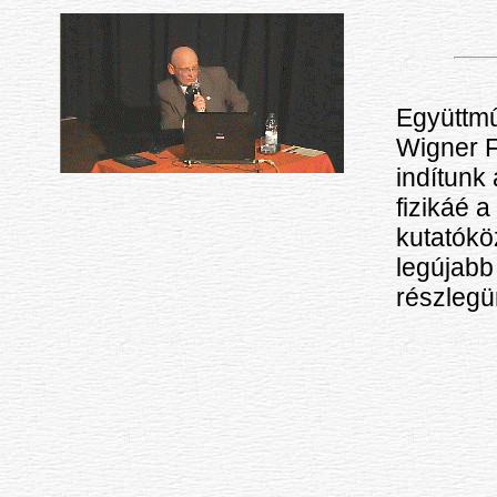
Együttm
Wigner F
indítunk
fizikáé 
kutatókö
legújabb
részlegü