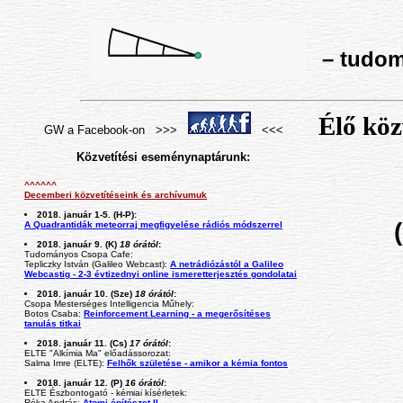
– tudomá
Élő köz
GW a Facebook-on >>>
<<<
Közvetítési eseménynaptárunk:
^^^^^^
Decemberi közvetítéseink és archívumuk
2018. január 1-5. (H-P):
A Quadrantidák meteorraj megfigyelése rádiós módszerrel
2018. január 9. (K)
18 órától
:
Tudományos Csopa Cafe:
Tepliczky István (Galileo Webcast):
A netrádiózástól a Galileo
Webcastig - 2-3 évtizednyi online ismeretterjesztés gondolatai
2018. január 10. (Sze)
18 órától
:
Csopa Mesterséges Intelligencia Műhely:
Botos Csaba:
Reinforcement Learning - a megerősítéses
tanulás titkai
2018. január 11. (Cs)
17 órától
:
ELTE "Alkímia Ma" előadássorozat:
Salma Imre (ELTE):
Felhők születése - amikor a kémia fontos
2018. január 12. (P)
16 órától
:
ELTE Észbontogató - kémiai kísérletek:
Róka András:
Atomi építészet II.