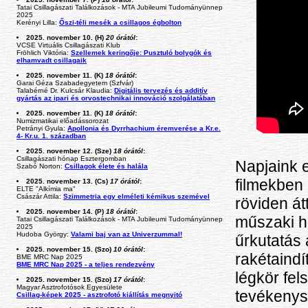
Tatai Csillagászati Találkozások - MTA Jubileumi Tudományünnep
2025
Kerényi Lilla:
Őszi-téli mesék a csillagos égbolton
2025. november 10. (H)
20 órától
:
VCSE Virtuális Csillagászati Klub
Fröhlich Viktória:
Szellemek keringője: Pusztuló bolygók és
elhamvadt csillagaik
2025. november 11. (K)
18 órától
:
Garai Géza Szabadegyetem (Szfvár)
Talabérné Dr. Kulcsár Klaudia:
Digitális tervezés és additív
gyártás az ipari és orvostechnikai innováció szolgálatában
2025. november 11. (K)
18 órától
:
Numizmatikai előadássorozat
Petrányi Gyula:
Apollonia és Dyrrhachium éremverése a Kr.e.
4- Kr.u. 1. században
2025. november 12. (Sze)
18 órától
:
Csillagászati hónap Esztergomban
Napjaink 
Szabó Norton:
Csillagok élete és halála
filmekben 
2025. november 13. (Cs)
17 órától
:
ELTE "Alkímia ma"
Császár Attila:
Szimmetria egy elméleti kémikus szemével
röviden át
2025. november 14. (P)
18 órától
:
műszaki há
Tatai Csillagászati Találkozások - MTA Jubileumi Tudományünnep
2025
Hudoba György:
Valami baj van az Univerzummal!
űrkutatás 
2025. november 15. (Szo)
10 órától
:
rakétaindí
BME MRC Nap 2025
BME MRC Nap 2025 - a teljes rendezvény
légkör fe
2025. november 15. (Szo)
17 órától
:
Magyar Asztrofotósok Egyesülete
tevékenysé
Csillag-képek 2025 - asztrofotó kiállítás megnyitó