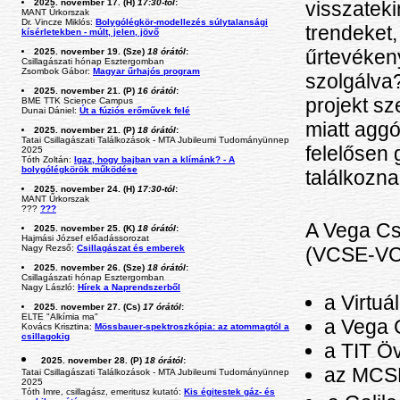
visszateki
2025. november 17. (H)
17:30-tól
:
MANT Űrkorszak
Dr. Vincze Miklós:
Bolygólégkör-modellezés súlytalansági
trendeket,
kísérletekben - múlt, jelen, jövő
űrtevéken
2025. november 19. (Sze)
18 órától
:
Csillagászati hónap Esztergomban
Zsombok Gábor:
Magyar űrhajós program
szolgálva
2025. november 21. (P)
16 órától
:
projekt s
BME TTK Science Campus
Dunai Dániel:
Út a fúziós erőművek felé
miatt aggó
2025. november 21. (P)
18 órától
:
Tatai Csillagászati Találkozások - MTA Jubileumi Tudományünnep
felelősen
2025
Tóth Zoltán:
Igaz, hogy bajban van a klímánk? - A
bolygólégkörök működése
találkozna
2025. november 24. (H)
17:30-tól
:
MANT Űrkorszak
???
???
A Vega Csi
2025. november 25. (K)
18 órától
:
Hajmási József előadássorozat
(VCSE-V
Nagy Rezső:
Csillagászat és emberek
2025. november 26. (Sze)
18 órától
:
Csillagászati hónap Esztergomban
Nagy László:
Hírek a Naprendszerből
a Virtuá
2025. november 27. (Cs)
17 órától
:
ELTE "Alkímia ma"
a Vega C
Kovács Krisztina:
Mössbauer-spektroszkópia: az atommagtól a
csillagokig
a TIT Ö
2025. november 28. (P)
18 órától
:
az MCSE
Tatai Csillagászati Találkozások - MTA Jubileumi Tudományünnep
2025
Tóth Imre, csillagász, emeritusz kutató:
Kis égitestek gáz- és