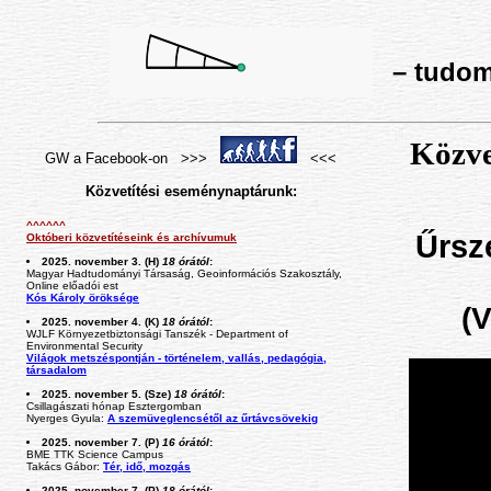
– tudomá
Közvet
GW a Facebook-on >>>
<<<
Közvetítési eseménynaptárunk:
^^^^^^
Űrsze
Októberi közvetítéseink és archívumuk
2025. november 3. (H)
18 órától
:
Magyar Hadtudományi Társaság, Geoinformációs Szakosztály,
Online előadói est
Kós Károly öröksége
(V
2025. november 4. (K)
18 órától
:
WJLF Környezetbiztonsági Tanszék - Department of
Environmental Security
Világok metszéspontján - történelem, vallás, pedagógia,
társadalom
2025. november 5. (Sze)
18 órától
:
Csillagászati hónap Esztergomban
Nyerges Gyula:
A szemüveglencsétől az űrtávcsövekig
2025. november 7. (P)
16 órától
:
BME TTK Science Campus
Takács Gábor:
Tér, idő, mozgás
2025. november 7. (P)
18 órától
: