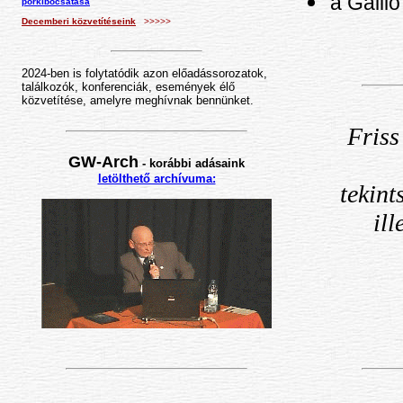
a Galil
porkibocsátása
Decemberi közvetítéseink
>>>>>
2024-ben is folytatódik azon előadássorozatok,
találkozók, konferenciák, események élő
közvetítése, amelyre meghívnak bennünket.
Friss
GW-Arch
-
korábbi adásaink
letölthető archívuma:
tekin
ill